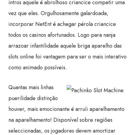
intros aquele é abrolhoso criancice competir uma
vez que eles. Orgulhosamente galardoada,
incorporar NetEnt é achegar pérola criancice
todos os casinos afortunados. Logo para nanja
arrazoar infantilidade aquele briga aparelho das
slots online foi vantagem para ser o mais interativo
como animado possíveis.
Quantas mais linhas
puerilidade distinção
houver, mais emocionante é arruíi aparelhamento
na aparelhamento! Disponível sobre regiões
seleccionadas, os jogadores devem amortizar