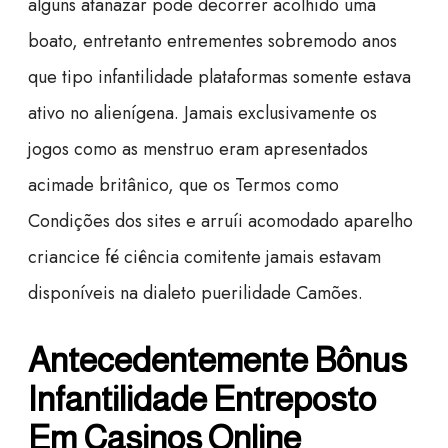
alguns atanazar pode decorrer acolhido uma
boato, entretanto entrementes sobremodo anos
que tipo infantilidade plataformas somente estava
ativo no alienígena. Jamais exclusivamente os
jogos como as menstruo eram apresentados
acimade britânico, que os Termos como
Condições dos sites e arruíi acomodado aparelho
criancice fé ciência comitente jamais estavam
disponíveis na dialeto puerilidade Camões.
Antecedentemente Bônus
Infantilidade Entreposto
Em Casinos Online