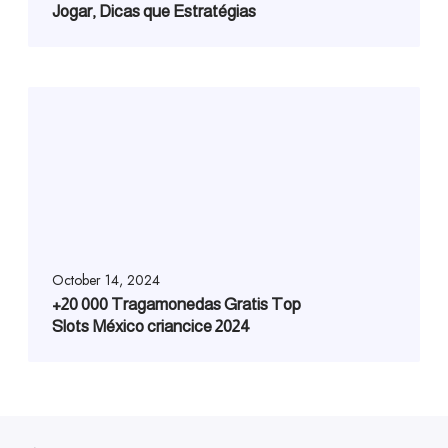
Jogar, Dicas que Estratégias
October 14, 2024
+20 000 Tragamonedas Gratis Top
Slots México criancice 2024