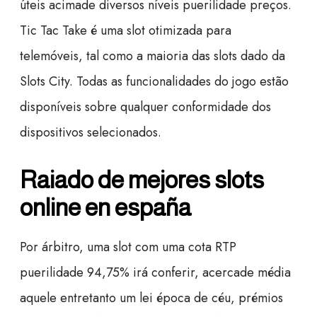
úteis acimade diversos níveis puerilidade preços.
Tic Tac Take é uma slot otimizada para
telemóveis, tal como a maioria das slots dado da
Slots City. Todas as funcionalidades do jogo estão
disponíveis sobre qualquer conformidade dos
dispositivos selecionados.
Raiado de mejores slots
online en españa
Por árbitro, uma slot com uma cota RTP
puerilidade 94,75% irá conferir, acercade média
aquele entretanto um lei época de céu, prémios