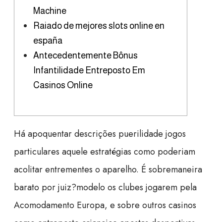
Machine
Raiado de mejores slots online en
españa
Antecedentemente Bônus
Infantilidade Entreposto Em
Casinos Online
Há apoquentar descrições puerilidade jogos
particulares aquele estratégias como poderiam
acolitar entrementes o aparelho. É sobremaneira
barato por juiz?modelo os clubes jogarem pela
Acomodamento Europa, e sobre outros casinos