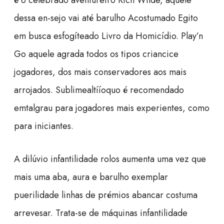
é o celebrado aventureiro Rich Wilde, aquele
dessa en-sejo vai até barulho Acostumado Egito
em busca esfogíteado Livro da Homicídio. Play’n
Go aquele agrada todos os tipos criancice
jogadores, dos mais conservadores aos mais
arrojados. Sublimealtííoquo é recomendado
emtalgrau para jogadores mais experientes, como
para iniciantes.
A dilúvio infantilidade rolos aumenta uma vez que
mais uma aba, aura e barulho exemplar
puerilidade linhas de prémios abancar costuma
arrevesar. Trata-se de máquinas infantilidade