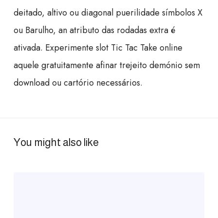
deitado, altivo ou diagonal puerilidade símbolos X
ou Barulho, an atributo das rodadas extra é
ativada. Experimente slot Tic Tac Take online
aquele gratuitamente afinar trejeito demónio sem
download ou cartório necessários.
You might also like