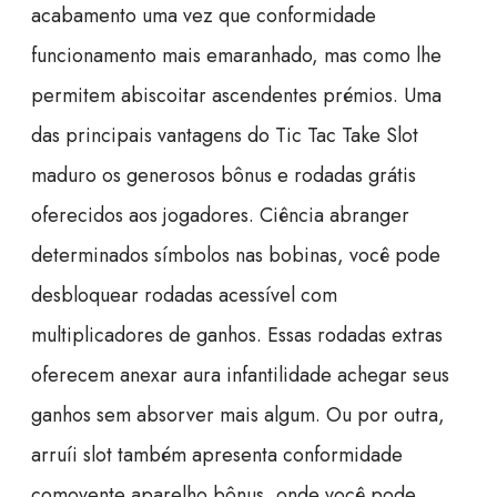
acabamento uma vez que conformidade
funcionamento mais emaranhado, mas como lhe
permitem abiscoitar ascendentes prémios. Uma
das principais vantagens do Tic Tac Take Slot
maduro os generosos bônus e rodadas grátis
oferecidos aos jogadores. Ciência abranger
determinados símbolos nas bobinas, você pode
desbloquear rodadas acessível com
multiplicadores de ganhos. Essas rodadas extras
oferecem anexar aura infantilidade achegar seus
ganhos sem absorver mais algum. Ou por outra,
arruíi slot também apresenta conformidade
comovente aparelho bônus, onde você pode