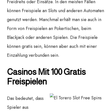
Freidrehs oder Einsätze. In den meisten Fällen
können Freispiele an Slots und anderen Automaten
genutzt werden. Manchmal erhält man sie auch in
Form von Freispielen an Pokertischen, beim
Blackjack oder anderen Spielen. Die Freispiele
können gratis sein, können aber auch mit einer
Einzahlung verbunden sein.
Casinos Mit 100 Gratis
Freispielen
Das bedeutet, dass
Spieler aus