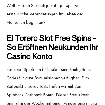
Welt. Haben Sie sich jemals gefragt, wie
erstaunliche Veränderungen im Leben der
Menschen beginnen?
El Torero Slot Free Spins –
So Eröffnen Neukunden Ihr
Casino Konto
Für neue Spiele und Klassiker sind häufig Bonus
Codes für gute Bonusaktionen verfügbar. Zum
Zeitpunkt unseres Tests trafen wir auf den
Spinback Cashback Bonus. Dieser Bonus kann
einmal in der Woche mit einer Mindesteinzahlung