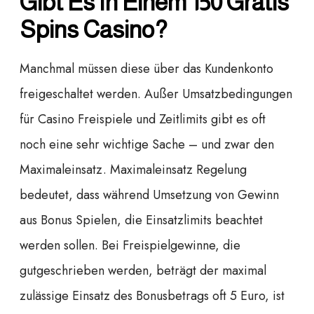
Gibt Es In Einem 150 Gratis
Spins Casino?
Manchmal müssen diese über das Kundenkonto
freigeschaltet werden. Außer Umsatzbedingungen
für Casino Freispiele und Zeitlimits gibt es oft
noch eine sehr wichtige Sache – und zwar den
Maximaleinsatz. Maximaleinsatz Regelung
bedeutet, dass während Umsetzung von Gewinn
aus Bonus Spielen, die Einsatzlimits beachtet
werden sollen. Bei Freispielgewinne, die
gutgeschrieben werden, beträgt der maximal
zulässige Einsatz des Bonusbetrags oft 5 Euro, ist