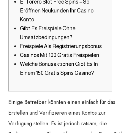
El Torero Slot Free Spins – So
Eröffnen Neukunden Ihr Casino
Konto
Gibt Es Freispiele Ohne
Umsatzbedingungen?
Freispiele Als Registrierungsbonus
Casinos Mit 100 Gratis Freispielen
Welche Bonusaktionen Gibt Es In
Einem 150 Gratis Spins Casino?
Einige Betreiber könnten einen einfach für das
Erstellen und Verifizieren eines Kontos zur
Verfügung stellen. Es ist jedoch ratsam, die