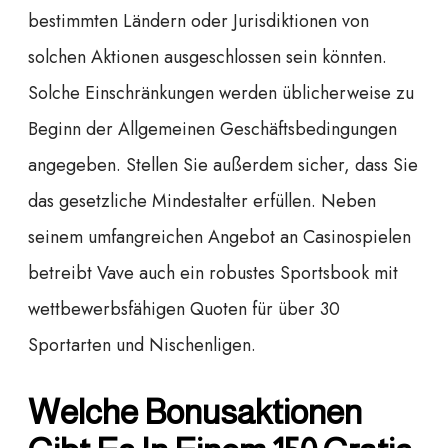
bestimmten Ländern oder Jurisdiktionen von
solchen Aktionen ausgeschlossen sein könnten.
Solche Einschränkungen werden üblicherweise zu
Beginn der Allgemeinen Geschäftsbedingungen
angegeben. Stellen Sie außerdem sicher, dass Sie
das gesetzliche Mindestalter erfüllen. Neben
seinem umfangreichen Angebot an Casinospielen
betreibt Vave auch ein robustes Sportsbook mit
wettbewerbsfähigen Quoten für über 30
Sportarten und Nischenligen.
Welche Bonusaktionen