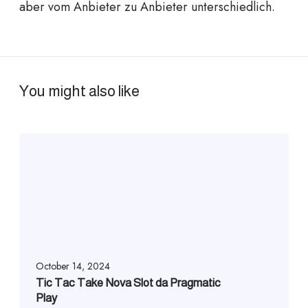
aber vom Anbieter zu Anbieter unterschiedlich.
You might also like
October 14, 2024
Tic Tac Take Nova Slot da Pragmatic
Play