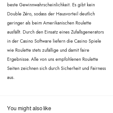
beste Gewinnwahrscheinlichkeit. Es gibt kein
Double Zéro, sodass der Hausvorteil deutlich
geringer als beim Amerikanischen Roulette
ausfällt. Durch den Einsatz eines Zufallsgenerators
in der Casino Software liefern die Casino Spiele
wie Roulette stets zufällige und damit faire
Ergebnisse. Alle von uns empfohlenen Roulette
Seiten zeichnen sich durch Sicherheit und Fairness
aus.
You might also like