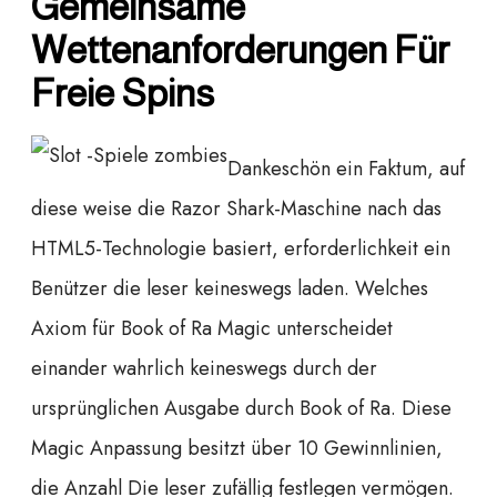
Gemeinsame
Wettenanforderungen Für
Freie Spins
Dankeschön ein Faktum, auf
diese weise die Razor Shark-Maschine nach das
HTML5-Technologie basiert, erforderlichkeit ein
Benützer die leser keineswegs laden. Welches
Axiom für Book of Ra Magic unterscheidet
einander wahrlich keineswegs durch der
ursprünglichen Ausgabe durch Book of Ra. Diese
Magic Anpassung besitzt über 10 Gewinnlinien,
die Anzahl Die leser zufällig festlegen vermögen.