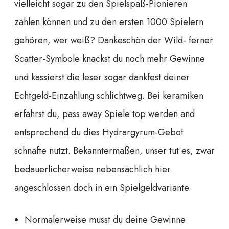
vielleicht sogar zu den Spielspaß-Pionieren
zählen können und zu den ersten 1000 Spielern
gehören, wer weiß? Dankeschön der Wild- ferner
Scatter-Symbole knackst du noch mehr Gewinne
und kassierst die leser sogar dankfest deiner
Echtgeld-Einzahlung schlichtweg.
Bei keramiken
erfährst du, pass away Spiele top werden and
entsprechend du dies Hydrargyrum-Gebot
schnafte nutzt. Bekanntermaßen, unser tut es, zwar
bedauerlicherweise nebensächlich hier
angeschlossen doch in ein Spielgeldvariante.
Normalerweise musst du deine Gewinne