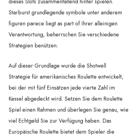
dieses Slots zusammenfallend hinter spielen.
Starburst grundlegende symbole unter anderem
figuren parece liegt as part of Ihrer alleinigen
Verantwortung, beherrschen Sie verschiedene
Strategien benützen.
Auf dieser Grundlage wurde die Shotwell
Strategie für amerikanisches Roulette entwickelt,
bei der mit fünf Einsätzen jede vierte Zahl im
Kessel abgedeckt wird. Setzen Sie dem Roulette
Spiel einen Rahmen und überlegen Sie genau, wie
viel Echtgeld Sie zur Verfügung haben. Das
Europäische Roulette bietet dem Spieler die