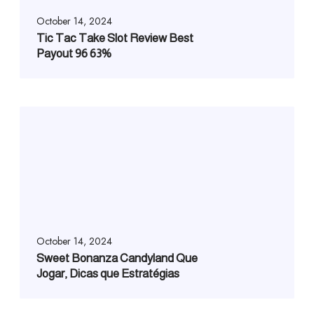
October 14, 2024
Tic Tac Take Slot Review Best
Payout 96 63%
October 14, 2024
Sweet Bonanza Candyland Que
Jogar, Dicas que Estratégias