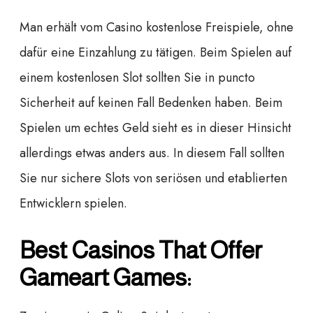
Man erhält vom Casino kostenlose Freispiele, ohne
dafür eine Einzahlung zu tätigen. Beim Spielen auf
einem kostenlosen Slot sollten Sie in puncto
Sicherheit auf keinen Fall Bedenken haben. Beim
Spielen um echtes Geld sieht es in dieser Hinsicht
allerdings etwas anders aus. In diesem Fall sollten
Sie nur sichere Slots von seriösen und etablierten
Entwicklern spielen.
Best Casinos That Offer
Gameart Games: