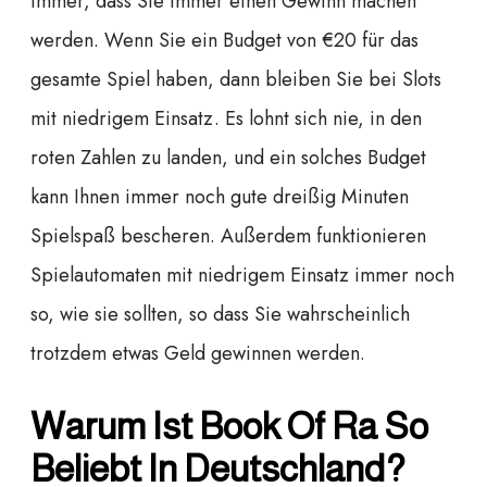
immer, dass Sie immer einen Gewinn machen
werden. Wenn Sie ein Budget von €20 für das
gesamte Spiel haben, dann bleiben Sie bei Slots
mit niedrigem Einsatz. Es lohnt sich nie, in den
roten Zahlen zu landen, und ein solches Budget
kann Ihnen immer noch gute dreißig Minuten
Spielspaß bescheren. Außerdem funktionieren
Spielautomaten mit niedrigem Einsatz immer noch
so, wie sie sollten, so dass Sie wahrscheinlich
trotzdem etwas Geld gewinnen werden.
Warum Ist Book Of Ra So
Beliebt In Deutschland?