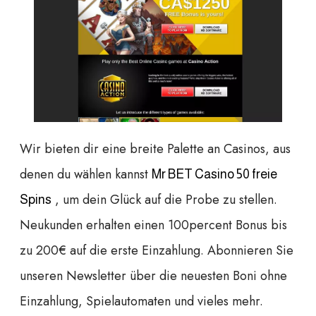
Wir bieten dir eine breite Palette an Casinos, aus
denen du wählen kannst
Mr BET Casino 50 freie
, um dein Glück auf die Probe zu stellen.
Spins
Neukunden erhalten einen 100percent Bonus bis
zu 200€ auf die erste Einzahlung. Abonnieren Sie
unseren Newsletter über die neuesten Boni ohne
Einzahlung, Spielautomaten und vieles mehr.