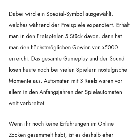
Dabei wird ein Spezial-Symbol ausgewählt,
welches während der Freispiele expandiert. Erhält
man in den Freispielen 5 Stück davon, dann hat
man den höchstmöglichen Gewinn von x5000
erreicht. Das gesamte Gameplay und der Sound
lösen heute noch bei vielen Spielern nostalgische
Momente aus. Automaten mit 3 Reels waren vor
allem in den Anfangsjahren der Spielautomaten
weit verbreitet.
Wenn ihr noch keine Erfahrungen im Online
Zocken gesammelt habt, ist es deshalb eher