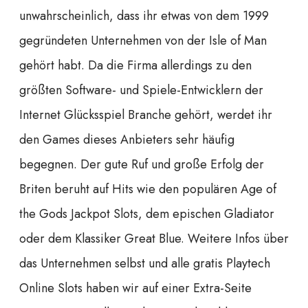
unwahrscheinlich, dass ihr etwas von dem 1999
gegründeten Unternehmen von der Isle of Man
gehört habt. Da die Firma allerdings zu den
größten Software- und Spiele-Entwicklern der
Internet Glücksspiel Branche gehört, werdet ihr
den Games dieses Anbieters sehr häufig
begegnen. Der gute Ruf und große Erfolg der
Briten beruht auf Hits wie den populären Age of
the Gods Jackpot Slots, dem epischen Gladiator
oder dem Klassiker Great Blue. Weitere Infos über
das Unternehmen selbst und alle gratis Playtech
Online Slots haben wir auf einer Extra-Seite