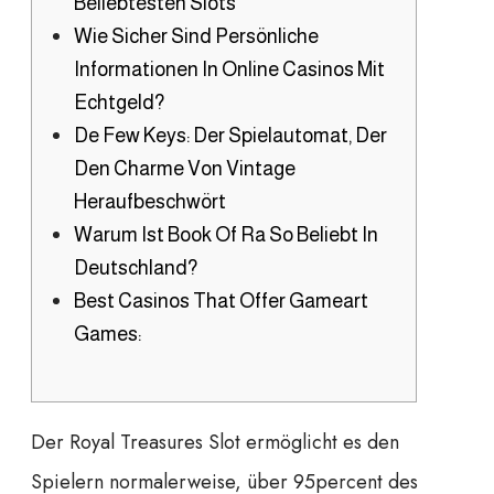
Beliebtesten Slots
Wie Sicher Sind Persönliche
Informationen In Online Casinos Mit
Echtgeld?
De Few Keys: Der Spielautomat, Der
Den Charme Von Vintage
Heraufbeschwört
Warum Ist Book Of Ra So Beliebt In
Deutschland?
Best Casinos That Offer Gameart
Games:
Der Royal Treasures Slot ermöglicht es den
Spielern normalerweise, über 95percent des