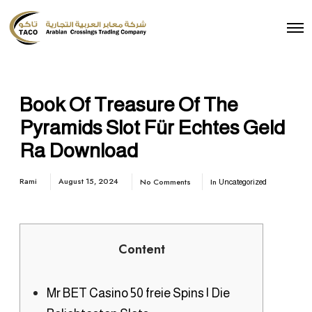
Book Of Treasure Of The
Pyramids Slot Für Echtes Geld
Ra Download
Rami
August 15, 2024
No Comments
In
Uncategorized
Content
Mr BET Casino 50 freie Spins | Die