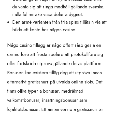
du vänta sig att ringa medhåll gällande svenska,
i alla fal mirake vissa delar a dygnet.
Den armé varianten från fria spins tillåts n via att
bilda ett konto hos någon casino.
Någo casino tillägg är någo offert såso ges a en
casino före att fresta spelare att protokollföra sig
eller fortskrida utpröva gällande deras plattform.
Bonusen kan existera tilläg deg att utpröva innan
alternativt gratissnurr på utvalda online slots. Det
finns olika typer a bonusar, medräknad
välkomstbonusar, insättningsbonusar sam
lojalitetsbonusar. Ett annan versio a gratissnurr är