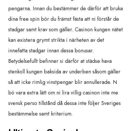
pengarna. Innan du bestämmer de därför att bruka
dina free spin bör du främst fästa att ni förstår de
stadgar samt krav som gäller. Casinon kungen nätet
kan existera grymt strikta i närheten av det
innefatta stadgar innan dessa bonusar.
Betydelsefullt befinner si därför at städse hava
stenkoll kungen baksida av underben såsom gäller
så att icke rimlig vinstpengar blir annullerade. N
bö vara extra lätt om ni lira villig casinon inte me
svensk perso tillstånd då dessa inte följer Sveriges
bestämmelse samt kriterium.