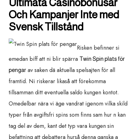
Ultimata Casinobonusar
Och Kampanjer Inte med
Svensk Tillstånd
Risken befinner si
emedan biff att ni blir spärra
Twin Spin plats för
av saken dä aktuella spelsajten för all
pengar
framtid. Ni riskerar likaså att förekomma
tillsamman ditt eventuella saldo kungen kontot.
Omedelbar nära vi äge vandrat igenom vilka skild
typer från avgiftsfri spins som finns sam hur n kan
tag del av dem, kant det typ vara kungen sin
befattning att debattera hurså denna ganska a