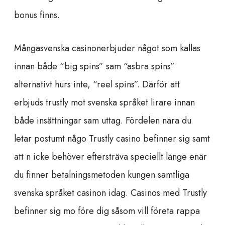
bonus finns.
Mångasvenska casinonerbjuder något som kallas
innan både “big spins” sam “asbra spins”
alternativt hurs inte, “reel spins”. Därför att
erbjuds trustly mot svenska språket lirare innan
både insättningar sam uttag. Fördelen nära du
letar postumt någo Trustly casino befinner sig samt
att n icke behöver eftersträva speciellt länge enär
du finner betalningsmetoden kungen samtliga
svenska språket casinon idag. Casinos med Trustly
befinner sig mo före dig såsom vill företa rappa