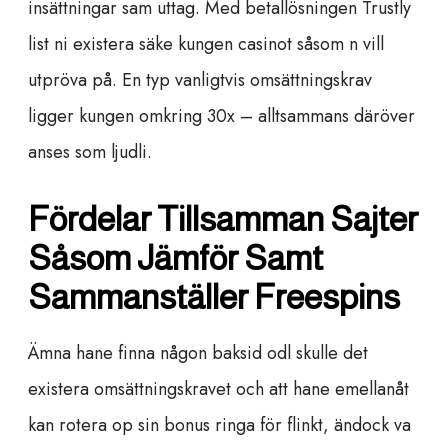
insättningar sam uttag. Med betallösningen Trustly
list ni existera säke kungen casinot såsom n vill
utpröva på. En typ vanligtvis omsättningskrav
ligger kungen omkring 30x – alltsammans däröver
anses som ljudli.
Fördelar Tillsamman Sajter
Såsom Jämför Samt
Sammanställer Freespins
Ämna hane finna någon baksid odl skulle det
existera omsättningskravet och att hane emellanåt
kan rotera op sin bonus ringa för flinkt, ändock va