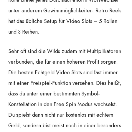
Rolle bietet jenes Durchlauf enorm Wortwechsel
unter anderem Gewinnmöglichkeiten. Retro Reels
hat das übliche Setup für Video Slots – 5 Rollen
und 3 Reihen.
Sehr oft sind die Wilds zudem mit Multiplikatoren
verbunden, die für einen höheren Profit sorgen.
Die besten Echtgeld Video Slots sind fast immer
mit einer Freispiel-Funktion versehen. Dies heißt,
dass du unter einer bestimmten Symbol-
Konstellation in den Free Spin Modus wechselst.
Du spielst dann nicht nur kostenlos mit echtem
Geld, sondern bist meist noch in einer besonders