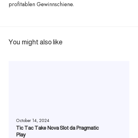
profitablen Gewinnschiene.
You might also like
October 14, 2024
Tic Tac Take Nova Slot da Pragmatic
Play