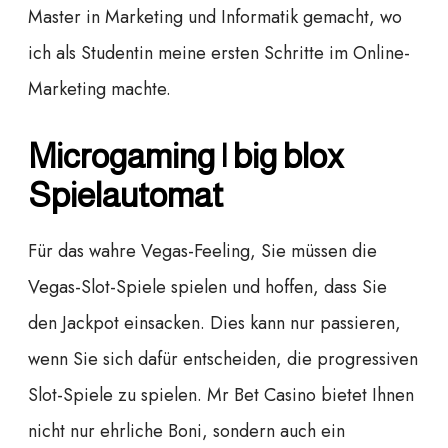
Master in Marketing und Informatik gemacht, wo
ich als Studentin meine ersten Schritte im Online-
Marketing machte.
Microgaming | big blox
Spielautomat
Für das wahre Vegas-Feeling, Sie müssen die
Vegas-Slot-Spiele spielen und hoffen, dass Sie
den Jackpot einsacken. Dies kann nur passieren,
wenn Sie sich dafür entscheiden, die progressiven
Slot-Spiele zu spielen. Mr Bet Casino bietet Ihnen
nicht nur ehrliche Boni, sondern auch ein