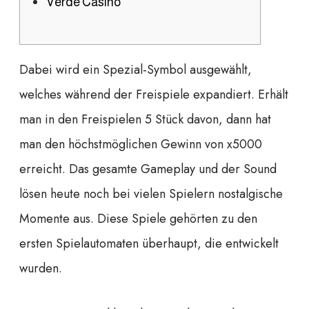
Verde Casino
Dabei wird ein Spezial-Symbol ausgewählt,
welches während der Freispiele expandiert. Erhält
man in den Freispielen 5 Stück davon, dann hat
man den höchstmöglichen Gewinn von x5000
erreicht. Das gesamte Gameplay und der Sound
lösen heute noch bei vielen Spielern nostalgische
Momente aus. Diese Spiele gehörten zu den
ersten Spielautomaten überhaupt, die entwickelt
wurden.