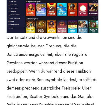
Der Einsatz und die Gewinnlinien sind die
gleichen wie bei der Drehung, die die
Bonusrunde ausgelöst hat, aber alle regulären
Gewinne werden während dieser Funktion
verdoppelt. Wenn du während dieser Funktion
zwei oder mehr Bonussymbole landest, erhältst du
dementsprechend zusätzliche Freispiele. Über
Freispielen, Scatter-Symbolen and das Gamble-